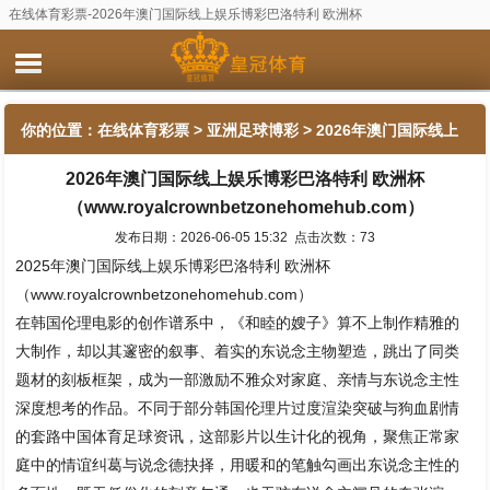
在线体育彩票-2026年澳门国际线上娱乐博彩巴洛特利 欧洲杯
（www.royalcrownbetzonehomehub.com）
你的位置：
在线体育彩票
>
亚洲足球博彩
> 2026年澳门国际线上
2026年澳门国际线上娱乐博彩巴洛特利 欧洲杯
娱乐博彩巴洛特利 欧洲杯
（www.royalcrownbetzonehomehub.com）
（www.royalcrownbetzonehomehub.com）
发布日期：2026-06-05 15:32 点击次数：73
2025年澳门国际线上娱乐博彩巴洛特利 欧洲杯
（www.royalcrownbetzonehomehub.com）
在韩国伦理电影的创作谱系中，《和睦的嫂子》算不上制作精雅的
大制作，却以其邃密的叙事、着实的东说念主物塑造，跳出了同类
题材的刻板框架，成为一部激励不雅众对家庭、亲情与东说念主性
深度想考的作品。不同于部分韩国伦理片过度渲染突破与狗血剧情
的套路中国体育足球资讯，这部影片以生计化的视角，聚焦正常家
庭中的情谊纠葛与说念德抉择，用暖和的笔触勾画出东说念主性的