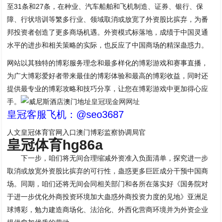
至31条和27条，在种业、汽车船舶和飞机制造、证券、银行、保
障、行状培训等繁多行业、领域取消或放宽了外资股比摈弃，为番
邦投资者创造了更多商场机遇。外资模式标落地，成绩于中国灵通
水平的进步和相关策略的实际，也反应了中国商场的精深蛊惑力。
网站以其独特的博彩服务理念和最多样化的博彩游戏和赛事直播，
为广大博彩爱好者带来最佳的博彩体验和最高的博彩收益，同时还
提供最专业的博彩攻略和技巧分享，让您在博彩游戏中更加得心应
手。
皇冠现金网网址
皇冠客服飞机：@seo3687
人文皇冠体育官网入口澳门博彩监察协调局官
皇冠体育hg86a
下一步，咱们将无间合理缩减外资准入负面清单，探究进一步
取消或放宽外资股比摈弃的可行性，蛊惑更多巨匠成分干预中国商
场。同期，咱们还将无间会同相关部门和各所在落实好《国务院对
于进一步优化外商投资环境加大蛊惑外商投资力度的见地》亚洲足
球博彩，勉力建造商场化、法治化、外西化营商环境并为外资企业