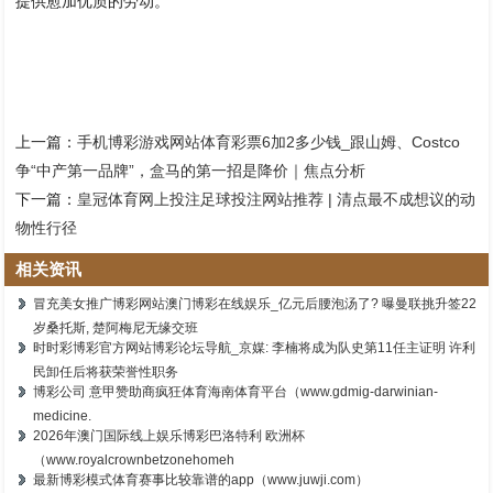
提供愈加优质的劳动。
上一篇：
手机博彩游戏网站体育彩票6加2多少钱_跟山姆、Costco
争“中产第一品牌”，盒马的第一招是降价｜焦点分析
下一篇：
皇冠体育网上投注足球投注网站推荐 | 清点最不成想议的动
物性行径
相关资讯
冒充美女推广博彩网站澳门博彩在线娱乐_亿元后腰泡汤了? 曝曼联挑升签22
岁桑托斯, 楚阿梅尼无缘交班
时时彩博彩官方网站博彩论坛导航_京媒: 李楠将成为队史第11任主证明 许利
民卸任后将获荣誉性职务
博彩公司 意甲赞助商疯狂体育海南体育平台（www.gdmig-darwinian-
medicine.
2026年澳门国际线上娱乐博彩巴洛特利 欧洲杯
（www.royalcrownbetzonehomeh
最新博彩模式体育赛事比较靠谱的app（www.juwji.com）