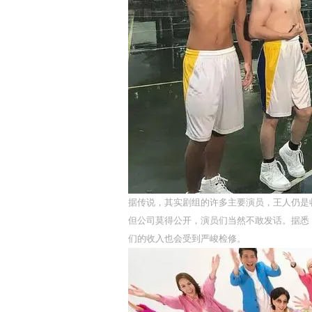
据传说，其实剧组的许多主要演员，王人仍是
但公司莫得公开，演员们当然不敢发话。据悉
们的收入也会受到严峻检修。