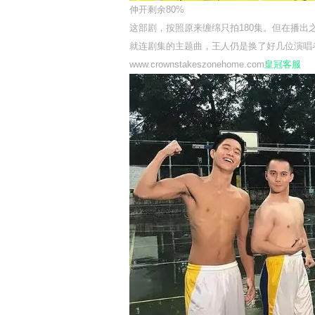
伸开剩余80%
这部剧，按照原来缠绵只拍180集。但在播出之
就连剧集的主题曲，王人仍是换了好几位演唱
www.crownstakeszonehome.com
皇冠客服