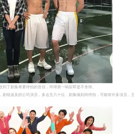
收到了剧集将要停拍的音信，环球第一响应即是不舍得。
，剧组波及的公司演员，多达五六十位，剧集顷刻间停拍，可能有许多演员，