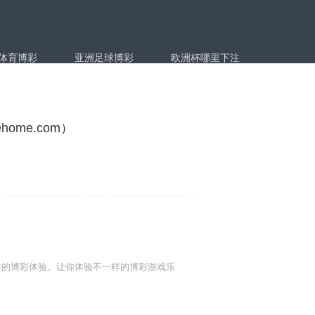
体育博彩
亚洲足球博彩
欧洲杯哪里下注
home.com）
样的博彩体验。让你体验不一样的博彩游戏乐