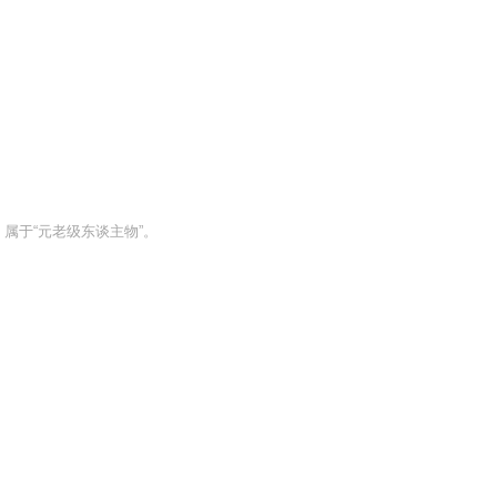
属于“元老级东谈主物”。