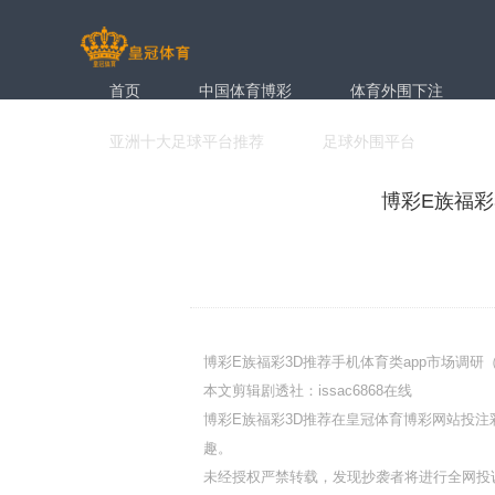
首页
中国体育博彩
体育外围下注
亚洲十大足球平台推荐
足球外围平台
博彩E族福彩3D
博彩E族福彩3D推荐手机体育类app市场调研（www.c
本文剪辑剧透社：issac6868在线
博彩E族福彩3D推荐在皇冠体育博彩网站投
趣。
未经授权严禁转载，发现抄袭者将进行全网投