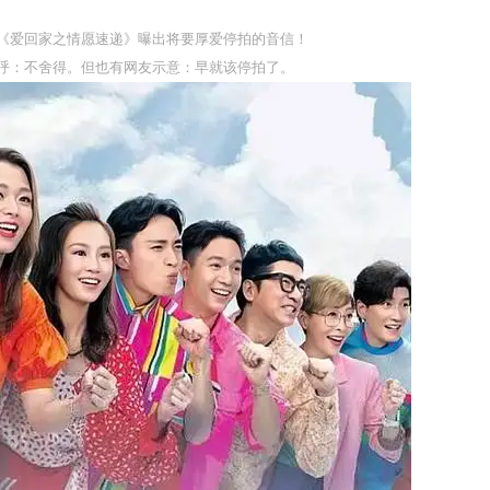
剧《爱回家之情愿速递》曝出将要厚爱停拍的音信！
呼：不舍得。但也有网友示意：早就该停拍了。