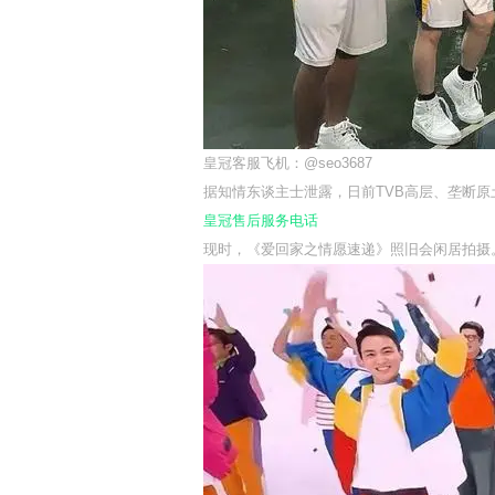
皇冠客服飞机：@seo3687
据知情东谈主士泄露，日前TVB高层、垄断
皇冠售后服务电话
现时，《爱回家之情愿速递》照旧会闲居拍摄。