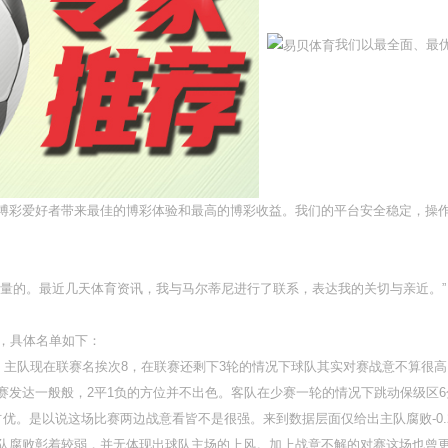
我们以最全面、最
博彩爱好者带来最佳的博彩体验和最高的博彩收益。我们的平台安全稳定，操
衡量的。最近几天体育资讯，我与马尔蒂尼进行了联系，表达我的关切与亲近。”
讯，具体名单如下：
后生：主队现在联赛名挨次8，在联赛还剩下3轮的情况下球队其实对赛战意不算
赛发达一般般，2平1负的方位并不出色。客队在少赛一轮的情况下跳动保级区
优。是以说这场比赛两边战意看皆不是很强。来到数据层面仅给出主队腐败-0.
队腐败彰着较弱，并无体现出球队主场的上风。加上战意不解的对赛这场也曾