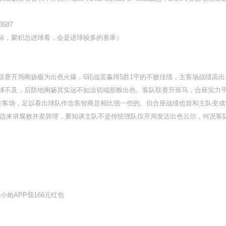
687
，聚积总进球看，会是进球较多的赛果）
赛开局阐扬极为出色火爆，6轮战罢赢得5胜1平的不败佳绩，主客场战绩高出
球不及，后防地阐扬其实远不如迫切端那般出色。客队联赛升班马，合座实力平
赛在客场，足以看出球队作念客智商是相比强一些的。但合座战绩也曾和主队变
于两边来讲腐败并差异理，要知谈主队不是传统强队仅开局发达出色云尔，何况
小炮APP领166元红包