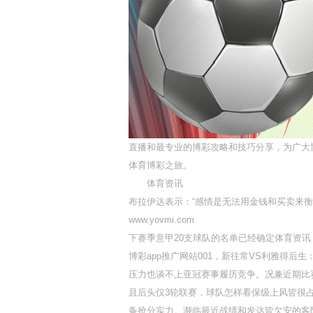
直播和最专业的博彩攻略和技巧分享，为广大
体育博彩之旅。
体育资讯
布拉伊达表示：“感情是无法用金钱和买卖来
www.yovmi.com
下赛季意甲20支球队的名单已经确定体育资
博彩app推广网站001，新往常VS利雅得
压力也谈不上亚冠赛事履历竞争。况兼近期比
且后头仅3轮联赛，球队怎样看保级上风皆很占
备抢分实力。濒临最近战绩和发达皆欠安的客