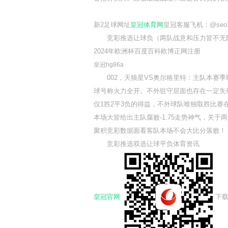
新2足球网址
皇冠体育网
皇冠客服飞机：@seo3
竞彩推选让球负（两队战意和压力皆不无际
2024年欧洲杯百度百科欧博正网注册
皇冠hg86a
002，天狼星VS奥尔格里特：主队本赛季联
球号称火力全开。不外驻守层面也存在一定失
仅1胜2平3负的得益，不外球队唯独取胜比
本场大皆给出主队腐败-1.75走势神气，关
聚积竞彩数据面看客队本场不会大比分落败！
竞彩推选双选让球平负体育资讯
皇冠官网
下载