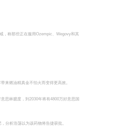
那些正在服用Ozempic、Wegovy和其
客带来燃油精真金不怕火而变得更高效。
银好意思林臆度，到2030年将有4800万好意思国
到痴肥，分析浩荡以为该药物将告捷获批。