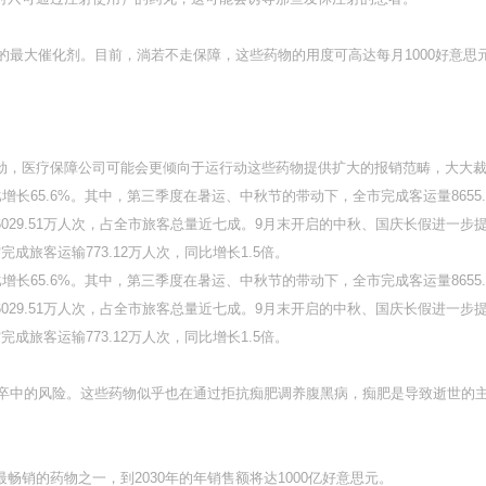
的最大催化剂。目前，淌若不走保障，这些药物的用度可高达每月1000好意思
后劲，医疗保障公司可能会更倾向于运行动这些药物提供扩大的报销范畴，大大
同比增长65.6%。其中，第三季度在暑运、中秋节的带动下，全市完成客运量8655
6029.51万人次，占全市旅客总量近七成。9月末开启的中秋、国庆长假进一
空完成旅客运输773.12万人次，同比增长1.5倍。
同比增长65.6%。其中，第三季度在暑运、中秋节的带动下，全市完成客运量8655
6029.51万人次，占全市旅客总量近七成。9月末开启的中秋、国庆长假进一
空完成旅客运输773.12万人次，同比增长1.5倍。
卒中的风险。这些药物似乎也在通过拒抗痴肥调养腹黑病，痴肥是导致逝世的
最畅销的药物之一，到2030年的年销售额将达1000亿好意思元。