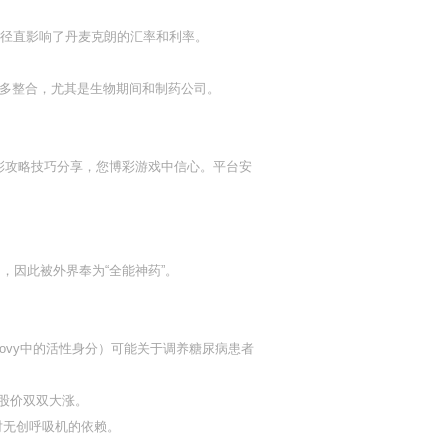
致使径直影响了丹麦克朗的汇率和利率。
内激发更多整合，尤其是生物期间和制药公司。
彩攻略技巧分享，您博彩游戏中信心。平台安
，因此被外界奉为“全能神药”。
egovy中的活性身分）可能关于调养糖尿病患者
礼来股价双双大涨。
对无创呼吸机的依赖。