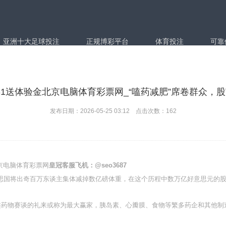
亚洲十大足球投注
正规博彩平台
体育投注
可靠
1送体验金北京电脑体育彩票网_“嗑药减肥”席卷群众，
发布日期：2026-05-25 03:12 点击次数：162
京电脑体育彩票网
皇冠客服飞机：@seo3687
好意思国将出奇百万东谈主集体减掉数亿磅体重，在这个历程中数万亿好意思元的
-1类药物赛谈的礼来或称为最大赢家，胰岛素、心瓣膜、食物等繁多药企和其他