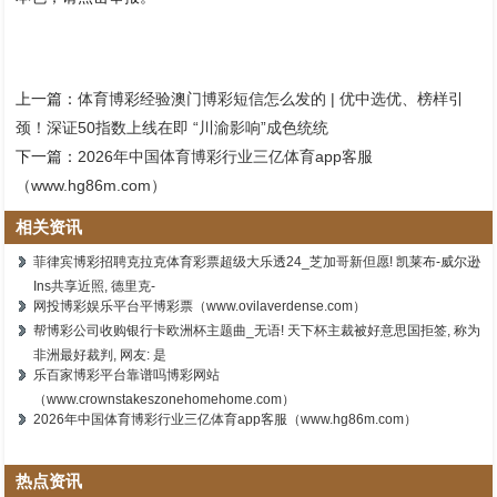
上一篇：
体育博彩经验澳门博彩短信怎么发的 | 优中选优、榜样引
颈！深证50指数上线在即 “川渝影响”成色统统
下一篇：
2026年中国体育博彩行业三亿体育app客服
（www.hg86m.com）
相关资讯
菲律宾博彩招聘克拉克体育彩票超级大乐透24_芝加哥新但愿! 凯莱布-威尔逊
Ins共享近照, 德里克-
网投博彩娱乐平台平博彩票（www.ovilaverdense.com）
帮博彩公司收购银行卡欧洲杯主题曲_无语! 天下杯主裁被好意思国拒签, 称为
非洲最好裁判, 网友: 是
乐百家博彩平台靠谱吗博彩网站
（www.crownstakeszonehomehome.com）
2026年中国体育博彩行业三亿体育app客服（www.hg86m.com）
热点资讯