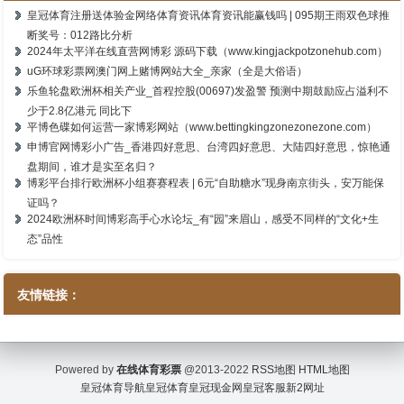
皇冠体育注册送体验金网络体育资讯体育资讯能赢钱吗 | 095期王雨双色球推
断奖号：012路比分析
2024年太平洋在线直营网博彩 源码下载（www.kingjackpotzonehub.com）
uG环球彩票网澳门网上赌博网站大全_亲家（全是大俗语）
乐鱼轮盘欧洲杯相关产业_首程控股(00697)发盈警 预测中期鼓励应占溢利不
少于2.8亿港元 同比下
平博色碟如何运营一家博彩网站（www.bettingkingzonezonezone.com）
申博官网博彩小广告_香港四好意思、台湾四好意思、大陆四好意思，惊艳通
盘期间，谁才是实至名归？
博彩平台排行欧洲杯小组赛赛程表 | 6元“自助糖水”现身南京街头，安万能保
证吗？
2024欧洲杯时间博彩高手心水论坛_有“园”来眉山，感受不同样的“文化+生
态”品性
友情链接：
Powered by
在线体育彩票
@2013-2022
RSS地图
HTML地图
皇冠体育导航
皇冠体育
皇冠现金网
皇冠客服
新2网址