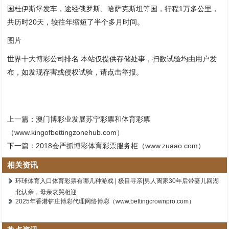
国杜伊斯堡发车，途经俄罗斯、哈萨克斯坦等国，行程1万多公里，
共历时20天，较往年缩短了半个多月时间。
图片
世界十大博彩公司排名 本站仅提供存储处事，扫数试验均由用户发
布，如发现存害或侵权试验，请点击举报。
上一篇：
澳门博彩业发展苏宁彩票和体育彩票
（www.kingofbettingzonehub.com）
下一篇：
2018会严抓博彩体育彩票服务柜（www.zuaao.com）
相关资讯
环球体育入口体育彩票有哪几种游戏 | 极目寻亲|男人离家30年后带妻儿回湖
北认亲，母亲哀哭相迎
2025年香港铲庄博彩代理网络博彩（www.bettingcrownpro.com）